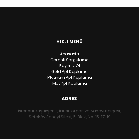
HIZLI MENÜ
Anasayfa
Garanti Sorgulama
Bayimiz Ol
Gold Ppf Kaplama
Platinum Ppf Kaplama
Mat Ppf Kaplama
ADRES
İstanbul Başakşehir, İkitelli Organize Sanayi Bölgesi,
Sefaköy Sanayi Sitesi, 5. Blok, No: 15-17-19