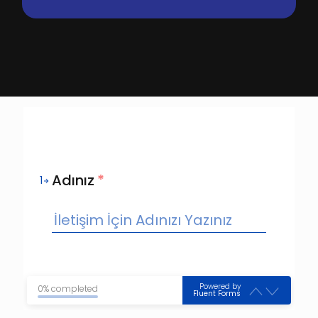
Adınız
*
1
Powered by
0% completed
Fluent Forms